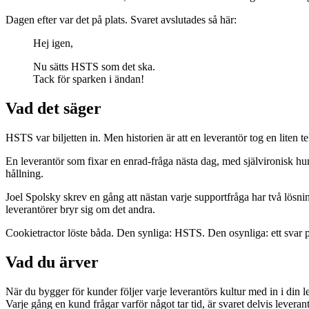
Dagen efter var det på plats. Svaret avslutades så här:
Hej igen,
Nu sätts HSTS som det ska.
Tack för sparken i ändan!
Vad det säger
HSTS var biljetten in. Men historien är att en leverantör tog en liten t
En leverantör som fixar en enrad-fråga nästa dag, med självironisk hum
hållning.
Joel Spolsky skrev en gång att nästan varje supportfråga har två lösni
leverantörer bryr sig om det andra.
Cookietractor löste båda. Den synliga: HSTS. Den osynliga: ett svar 
Vad du ärver
När du bygger för kunder följer varje leverantörs kultur med in i din l
Varje gång en kund frågar varför något tar tid, är svaret delvis leveran