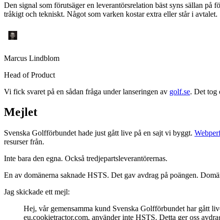
Den signal som förutsäger en leverantörsrelation bäst syns sällan på f
tråkigt och tekniskt. Något som varken kostar extra eller står i avtalet.
Marcus Lindblom
Head of Product
Vi fick svaret på en sådan fråga under lanseringen av
golf.se
. Det tog
Mejlet
Svenska Golfförbundet hade just gått live på en sajt vi byggt.
Webperf
resurser från.
Inte bara den egna. Också tredjepartsleverantörernas.
En av domänerna saknade HSTS. Det gav avdrag på poängen. Domänen 
Jag skickade ett mejl:
Hej, vår gemensamma kund Svenska Golfförbundet har gått live
eu.cookietractor.com, använder inte HSTS. Detta ger oss avdrag s