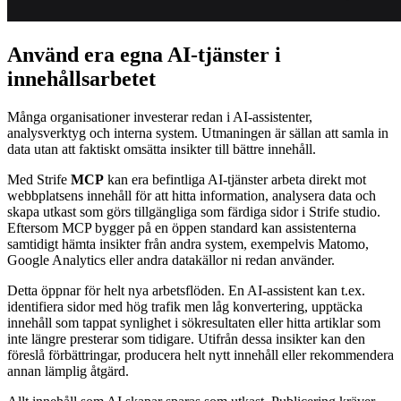
Använd era egna AI-tjänster i
innehållsarbetet
Många organisationer investerar redan i AI-assistenter,
analysverktyg och interna system. Utmaningen är sällan att samla in
data utan att faktiskt omsätta insikter till bättre innehåll.
Med Strife
MCP
kan era befintliga AI-tjänster arbeta direkt mot
webbplatsens innehåll för att hitta information, analysera data och
skapa utkast som görs tillgängliga som färdiga sidor i Strife studio.
Eftersom MCP bygger på en öppen standard kan assistenterna
samtidigt hämta insikter från andra system, exempelvis Matomo,
Google Analytics eller andra datakällor ni redan använder.
Detta öppnar för helt nya arbetsflöden. En AI-assistent kan t.ex.
identifiera sidor med hög trafik men låg konvertering, upptäcka
innehåll som tappat synlighet i sökresultaten eller hitta artiklar som
inte längre presterar som tidigare. Utifrån dessa insikter kan den
föreslå förbättringar, producera helt nytt innehåll eller rekommendera
annan lämplig åtgärd.