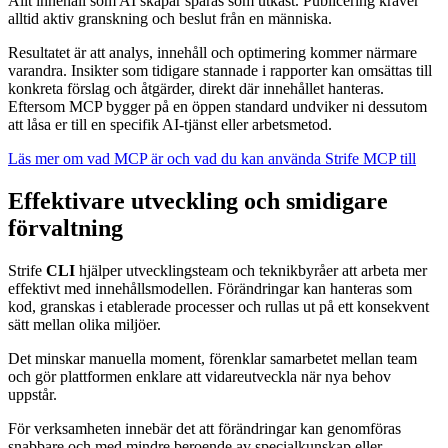
Allt innehåll som AI skapar sparas som utkast. Publicering kräver
alltid aktiv granskning och beslut från en människa.
Resultatet är att analys, innehåll och optimering kommer närmare
varandra. Insikter som tidigare stannade i rapporter kan omsättas till
konkreta förslag och åtgärder, direkt där innehållet hanteras.
Eftersom MCP bygger på en öppen standard undviker ni dessutom
att låsa er till en specifik AI-tjänst eller arbetsmetod.
Läs mer om vad MCP är och vad du kan använda Strife MCP till
Effektivare utveckling och smidigare
förvaltning
Strife
CLI
hjälper utvecklingsteam och teknikbyråer att arbeta mer
effektivt med innehållsmodellen. Förändringar kan hanteras som
kod, granskas i etablerade processer och rullas ut på ett konsekvent
sätt mellan olika miljöer.
Det minskar manuella moment, förenklar samarbetet mellan team
och gör plattformen enklare att vidareutveckla när nya behov
uppstår.
För verksamheten innebär det att förändringar kan genomföras
snabbare och med mindre beroende av specialkunskap eller