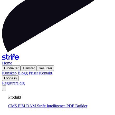
Home
Produkter
Tjänster
Resurser
Kunskap
Blogg
Priser
Kontakt
Logga in
Registrera dig
Strife Intelligence · MCP · CLI
Produkt
CMS
PIM
DAM
Strife Intelligence
PDF Builder
Större självständighet. Lägre