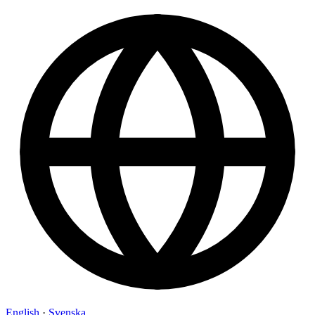
English
·
Svenska