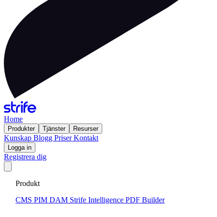
Home
Produkter
Tjänster
Resurser
Kunskap
Blogg
Priser
Kontakt
Logga in
Registrera dig
Produkt
Banar väg för en ljusare digital framtid
CMS
PIM
DAM
Strife Intelligence
PDF Builder
Träffa teamet