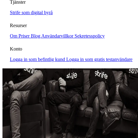
Tjänster
Strife som digital byrå
Resurser
Om
Priser
Blog
Användarvillkor
Sekretesspolicy
Konto
Logga in som befintlig kund
Logga in som gratis testanvändare