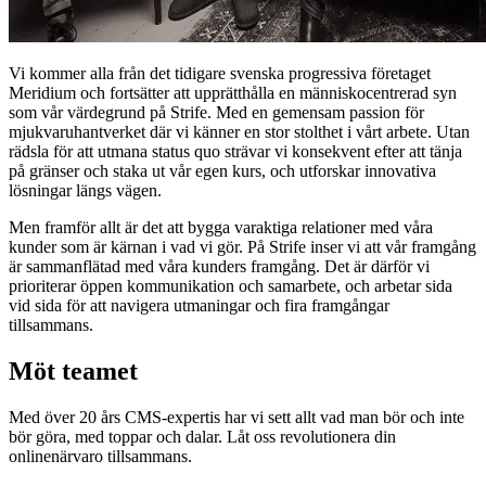
Vi kommer alla från det tidigare svenska progressiva företaget
Meridium och fortsätter att upprätthålla en människocentrerad syn
som vår värdegrund på Strife. Med en gemensam passion för
mjukvaruhantverket där vi känner en stor stolthet i vårt arbete. Utan
rädsla för att utmana status quo strävar vi konsekvent efter att tänja
på gränser och staka ut vår egen kurs, och utforskar innovativa
lösningar längs vägen.
Men framför allt är det att bygga varaktiga relationer med våra
kunder som är kärnan i vad vi gör. På Strife inser vi att vår framgång
är sammanflätad med våra kunders framgång. Det är därför vi
prioriterar öppen kommunikation och samarbete, och arbetar sida
vid sida för att navigera utmaningar och fira framgångar
tillsammans.
Möt teamet
Med över 20 års CMS-expertis har vi sett allt vad man bör och inte
bör göra, med toppar och dalar. Låt oss revolutionera din
onlinenärvaro tillsammans.